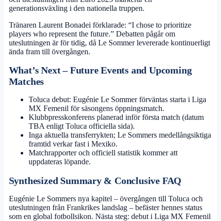
generationsväxling i den nationella truppen.
Tränaren Laurent Bonadei förklarade: “I chose to prioritize
players who represent the future.” Debatten pågår om
uteslutningen är för tidig, då Le Sommer levererade kontinuerligt
ända fram till övergången.
What’s Next – Future Events and Upcoming
Matches
Toluca debut: Eugénie Le Sommer förväntas starta i Liga
MX Femenil för säsongens öppningsmatch.
Klubbpresskonferens planerad inför första match (datum
TBA enligt Toluca officiella sida).
Inga aktuella transferrykten; Le Sommers medellångsiktiga
framtid verkar fast i Mexiko.
Matchrapporter och officiell statistik kommer att
uppdateras löpande.
Synthesized Summary & Conclusive FAQ
Eugénie Le Sommers nya kapitel – övergången till Toluca och
uteslutningen från Frankrikes landslag – befäster hennes status
som en global fotbollsikon. Nästa steg: debut i Liga MX Femenil