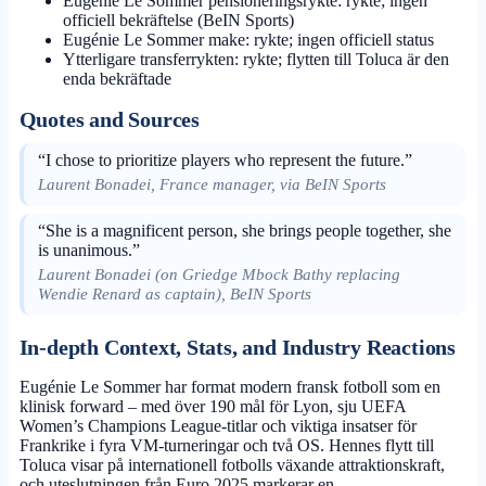
Eugénie Le Sommer pensioneringsrykte: rykte; ingen
officiell bekräftelse (BeIN Sports)
Eugénie Le Sommer make: rykte; ingen officiell status
Ytterligare transferrykten: rykte; flytten till Toluca är den
enda bekräftade
Quotes and Sources
“I chose to prioritize players who represent the future.”
Laurent Bonadei, France manager, via BeIN Sports
“She is a magnificent person, she brings people together, she
is unanimous.”
Laurent Bonadei (on Griedge Mbock Bathy replacing
Wendie Renard as captain), BeIN Sports
In-depth Context, Stats, and Industry Reactions
Eugénie Le Sommer har format modern fransk fotboll som en
klinisk forward – med över 190 mål för Lyon, sju UEFA
Women’s Champions League-titlar och viktiga insatser för
Frankrike i fyra VM-turneringar och två OS. Hennes flytt till
Toluca visar på internationell fotbolls växande attraktionskraft,
och uteslutningen från Euro 2025 markerar en