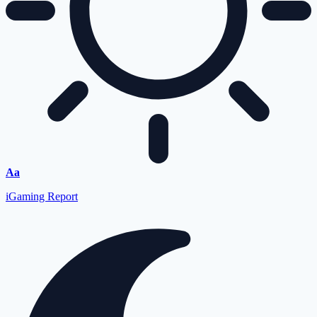
Font
Aa
Resizer
iGaming Report