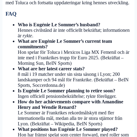
med Toluca och fortsatta uppdateringar kring hennes utveckling.
FAQ
Who is Eugénie Le Sommer’s husband?
Hennes civilstånd är inte officiellt bekräftat; informationen
är
rykte
.
What are Eugénie Le Sommer’s current team
commitments?
Hon spelar för Toluca i Mexicos Liga MX Femenil och är
inte med i Frankrikes trupp för Euro 2025. (Bekräftat –
Morning Sun, BeIN Sports)
What are her latest career stats?
8 mål i 19 matcher under sin sista säsong i Lyon; 200
landskamper och 94 mål för Frankrike. (Bekräftat – BeIN
Sports, Soccerdonna.de)
Is Eugénie Le Sommer planning to retire soon?
Ingen officiell pensionsbekräftelse; rykte föreligger.
How do her achievements compare with Amandine
Henry and Wendie Renard?
Le Sommer är Frankrikes rekordmålskytt med fler
internationella mål, medan alla tre är stora stjärnor från
Lyon. (Bekräftat – Wikipedia, BeIN Sports)
What positions has Eugénie Le Sommer played?
Hon har främst spelat som center forward, med roller som