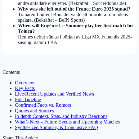
andra anfallare eller ytter. (Bekräftat – Soccerdonna.de)
Why was she left out of the France Euro 2025 squad?
Tränaren Laurent Bonadei valde att prioritera framtidens
spelare. (Bekräftat – BeIN Sports)
When will Eugénie Le Sommer play her first match for
Toluca?
Hennes debut väntas i början av Liga MX Femenils 2025-
säsong; datum TBA.
Contents
Overview
Key Facts
Live/Recent Updates and Verified News
Full Timeline
Confirmed Facts vs. Rumors
Quotes and Sources
In-depth Context, Stats, and Industry Reactions
What’s Next – Future Events and Upcoming Matches
Synthesized Summary & Conclusive FAQ
Share This Article