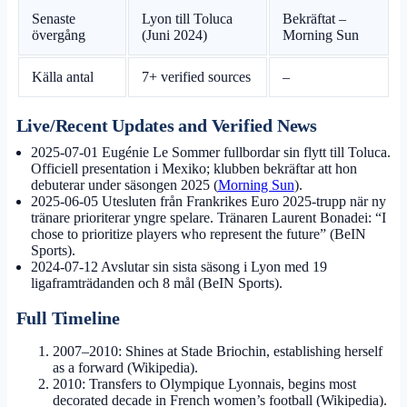
Senaste
Lyon till Toluca
Bekräftat –
övergång
(Juni 2024)
Morning Sun
Källa antal
7+ verified sources
–
Live/Recent Updates and Verified News
2025-07-01
Eugénie Le Sommer fullbordar sin flytt till Toluca.
Officiell presentation i Mexiko; klubben bekräftar att hon
debuterar under säsongen 2025 (
Morning Sun
).
2025-06-05
Utesluten från Frankrikes Euro 2025-trupp när ny
tränare prioriterar yngre spelare. Tränaren Laurent Bonadei: “I
chose to prioritize players who represent the future” (BeIN
Sports).
2024-07-12
Avslutar sin sista säsong i Lyon med 19
ligaframträdanden och 8 mål (BeIN Sports).
Full Timeline
2007–2010: Shines at Stade Briochin, establishing herself
as a forward (Wikipedia).
2010: Transfers to Olympique Lyonnais, begins most
decorated decade in French women’s football (Wikipedia).